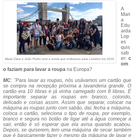
A
Mari
a
Edu
arda
Lop
es
quis
sab
er:
c
Maria Clara e João Pedro com a turma que embarcou para Londres em 2016
om
o faziam para lavar a roupa
na Europa?
MC
: "Para lavar as roupas, nós usávamos um cartão que
se compra na recepção próxima a lavanderia grande. O
cartão era 10 libras e já vinha carregado com 8 libras. É
importante separar as roupas em branco, colorido,
delicado e coisas assim. Assim que separar, colocar na
máquina as roupas junto com sabão, daí, fecha a máquina,
coloca o cartão, seleciona o tipo de roupa, por exemplo,
branco e segura no botão de ligar até a água começar a
sair, então é só esperar que ela avisa quando acabou.
Depois, se quiserem, tem uma máquina de secar também
que é basicamente fazer o mesmo da máquina de lavar e