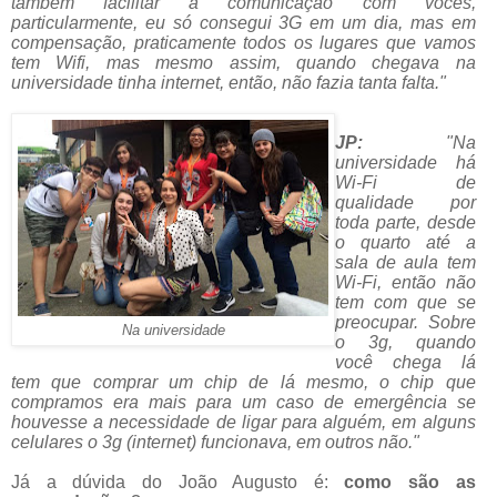
também facilitar a comunicação com vocês,
particularmente, eu só consegui 3G em um dia, mas em
compensação, praticamente todos os lugares que vamos
tem Wifi, mas mesmo assim, quando chegava na
universidade tinha internet, então, não fazia tanta falta."
JP:
"
Na
universidade há
Wi-Fi de
qualidade por
toda parte, desde
o quarto até a
sala de aula tem
Wi-Fi, então não
tem com que se
preocupar. Sobre
Na universidade
o 3g, quando
você chega lá
tem que comprar um chip de lá mesmo, o chip que
compramos era mais para um caso de emergência se
houvesse a necessidade de ligar para alguém, em alguns
celulares o 3g (internet) funcionava, em outros não."
Já a dúvida do João Augusto é:
como são as