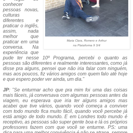
conhecer
pessoas novas,
culturas
diferentes e
praticar o inglês,
assim, nada
melhor que
Maria Clara, Romero e Arthur
praticar em uma
na Plataforma 9 3/4
conversa. Na
experiência que
pude ter nesse 10º Programa, percebi o quanto as
pessoas são diferentes e realmente interessantes, como já
disse pra alguns, pensei que não iria falar com ninguém,
mas aos poucos, fiz vários amigos com quem falo até hoje
e que espero poder ver ainda, um dia."
JP
: "Se enturmar acho que pra mim foi uma das coisas
mais fáceis, já conversava com algumas pessoas antes da
viagem, eu esperava que iria ter alguns amigos mas
acabei que tive vários, quando você começa a conviver
com todo mundo fica muito fácil, quando você percebe já
está amigo de todo mundo. E em Londres todo mundo é
receptivo, as pessoas são super gente boa e lá os próprios
professores fazem com que você se enturme. PS: uma
dica para uma melhor convivência é não se atrase, sempre