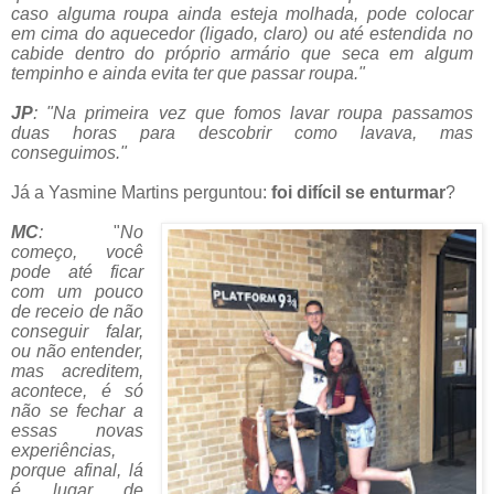
caso alguma roupa ainda esteja molhada, pode colocar
em cima do aquecedor (ligado, claro) ou até estendida no
cabide dentro do próprio armário que seca em algum
tempinho e ainda evita ter que passar roupa."
JP
: "Na primeira vez que fomos lavar roupa passamos
duas horas para descobrir como lavava, mas
conseguimos."
Já a Yasmine Martins perguntou:
foi difícil se enturmar
?
MC
:
"
No
começo, você
pode até ficar
com um pouco
de receio de não
conseguir falar,
ou não entender,
mas acreditem,
acontece, é só
não se fechar a
essas novas
experiências,
porque afinal, lá
é lugar de