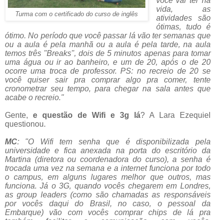
você vai ter na
vida, as
Turma com o certificado do curso de inglês
atividades são
ótimas, tudo é
ótimo. No período que você passar lá vão ter semanas que
ou a aula é pela manhã ou a aula é pela tarde, na aula
temos três "Breaks", dois de 5 minutos apenas para tomar
uma água ou ir ao banheiro, e um de 20, após o de 20
ocorre uma troca de professor. PS: no recreio de 20 se
você quiser sair pra comprar algo pra comer, tente
cronometrar seu tempo, para chegar na sala antes que
acabe o recreio."
Gente,
e questão de Wifi e 3g lá
? A Lara Ezequiel
questionou.
MC
: "O Wifi tem senha que é disponibilizada pela
universidade e fica anexada na porta do escritório da
Martina (diretora ou coordenadora do curso), a senha é
trocada uma vez na semana e a internet funciona por todo
o campus, em alguns lugares melhor que outros, mas
funciona. Já o 3G, quando vocês chegarem em Londres,
as group leaders (como são chamadas as responsáveis
por vocês daqui do Brasil, no caso, o pessoal da
Embarque) vão com vocês comprar chips de lá pra