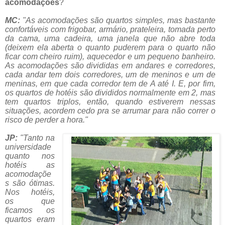
acomodações
?
MC:
"
As acomodações são quartos simples, mas bastante
confortáveis com frigobar, armário, prateleira, tomada perto
da cama, uma cadeira, uma janela que não abre toda
(deixem ela aberta o quanto puderem para o quarto não
ficar com cheiro ruim), aquecedor e um pequeno banheiro.
As acomodações são divididas em andares e corredores,
cada andar tem dois corredores, um de meninos e um de
meninas, em que cada corredor tem de A até I. E, por fim,
os quartos de hotéis são divididos normalmente em 2, mas
tem quartos triplos, então, quando estiverem nessas
situações, acordem cedo pra se arrumar para não correr o
risco de perder a hora."
JP:
"
Tanto na
universidade
quanto nos
hotéis as
acomodaçõe
s são ótimas.
Nos hotéis,
os que
ficamos os
quartos eram