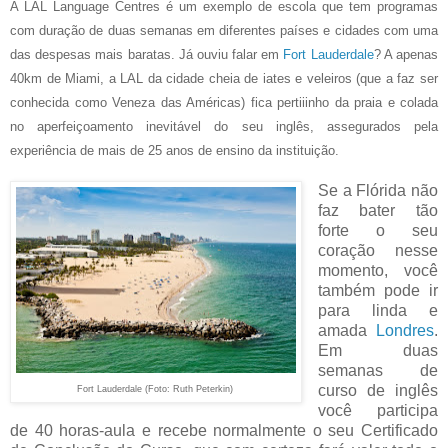
A
LAL Language Centres
é um exemplo de escola que tem programas
com duração de duas semanas em diferentes países e cidades com uma
das despesas mais baratas.
Já ouviu falar em
Fort Lauderdale
? A apenas
40km de Miami, a LAL da cidade cheia de iates e veleiros (que a faz ser
conhecida como Veneza das Américas) fica pertiiinho da praia e colada
no aperfeiçoamento inevitável do seu inglês, assegurados pela
experiência de mais de 25 anos de ensino da instituição.
Se a Flórida não
faz bater tão
forte o seu
coração nesse
momento, você
também pode ir
para linda e
amada
Londres
.
Em duas
semanas de
curso de inglês
Fort Lauderdale (Foto: Ruth Peterkin)
você participa
de 40 horas-aula e recebe normalmente o seu Certificado