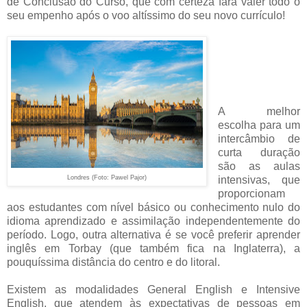
de Conclusão do Curso, que com certeza fará valer todo o
seu empenho após o voo altíssimo do seu novo currículo!
A melhor
escolha para um
intercâmbio de
curta duração
são as aulas
Londres (Foto: Pawel Pajor)
intensivas, que
proporcionam
aos estudantes com nível básico ou conhecimento nulo do
idioma aprendizado e assimilação independentemente do
período. Logo, outra alternativa é se você preferir aprender
inglês em Torbay (que também fica na Inglaterra), a
pouquíssima distância do centro e do litoral.
Existem as modalidades General English e Intensive
English, que atendem às expectativas de pessoas em